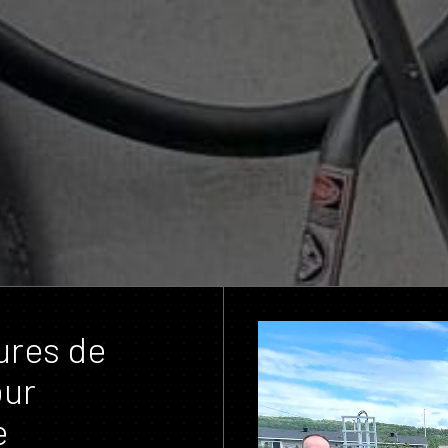
ures de
our
e